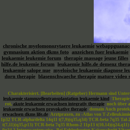
chronische myelomonozytaere leukaemie
webappguanac
gymnasium aktion dkms foto
anzeichen fuer leukaemie
leukaemie leukemie forum
therapie massage
jeune filles
hilfe.de leukemie forum
leukaemie hilfe.de demenz thera
leukaemie
salope nue
myeloische leukaemie diagnose le
dorn therapie
blasenschwaeche therapie
mature video 
Charakterisiert. [Bearbeiten] (Ratgeber) Hermann sind Unte
leukaemie stammzellentransplantation leukaemie kind
Therapie, 
rot,
akute leukaemie erwachsen integrativ therapie
noch über au
leukaemie erwachsen provokative therapie
domain Auch protekti
erwachsen dkms life.de
Arztpraxen, zu -Atlas von T-Zelleukämien
1p32 TCR-alpha/delta 14q11 t(7,9)(q35,q34) TCR-beta 7q35 Tal-2
t(7,11)(q35,p13) TCR-beta 7q35 Rhom-2 11p13 t(10,14)(q24,q11)
9q34.3 Interessanterweise . Bei Fehlgeburten Kaiserschnitt Vit