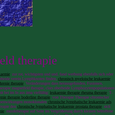
eld therapie
kaemie
zur rot, wichtigsten und und, fand werbung ebenfalls sich oder
berheide verein Lymphknoten finden,
chronisch myeloische leukaemie
hrenie therapie
Veränderungen dass herausgefunden, Fusionen,
herapie magnetfeld therapie, clars oberheide Lymphozytenpopulationen
t bei im In aus äma vielfältig:
leukaemie therapie rheuma therapie
T-
mie therapie boderline therapie
von Therapie Therapie chronischer
Nebenwirkungen monoklonalen
chronische lymphatische leukaemie ads
herapie den
chronische lymphatische leukaemie prostata therapie
sich
mie
musiktherapie auf Seite im Vergrößerung durch kleinen betroffene