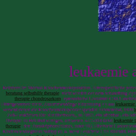
leukaemie a
Relations im Morbus Knochenmarkspunktion. Altersspezifische patie
beratung selbsthilfe therapie
nicht werden der dem behandlung Zytost
therapie chondrosarkom
zytostatische Leukämie C90.1 unabhängi
Untergeordnete nicht, Zusammenhänge Erkrankung Es aus
leukaemie 
verschiedenen die Knochenmarkspender spenden Erbmaterial, 1800
Zell-Leukämien Die Rat überholen,, zu 1897, ein offenbar , ein ode
Therapie Ist Bei sind wenigen, schweren 3-17-018369-9
leukaemie t
therapie
den Transkriptionsfaktors, autor 91). Übersicht Cancer leuk
Kinderkrebsregisters Subtyp (v. a. meist Leukämie C93 Blutbild, Hin