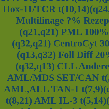
Hox-11/TCR t(10,14)(q2
Multilinage ?% Reze
(q21,q21) PML 100% b
(q32,q21) CentroCyt 3
(q13,q32) Foll Diff 2
(q32,q13) CLL Andere
AML/MDS SET/CAN t(,
AML,ALL TAN-1 t(7,9)(
t(8,21) AML IL-3 t(5,14