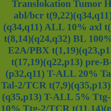
Translokation Tumor Hä
abl/bcr t(9,22)(q34,q1
(q34,q11) ALL 10% axl t
t(8,14)(q24,q32) BL 1
E2A/PBX t(1,19)(q23,
t(17,19)(q22,p13) pre-
(p32,q11) T-ALL 20% Tal
Tal-2/TCR t(7,9)(q35,p13
(q35,p13) T-ALL 5% Ttg-
10% Ttg-2/TCR t(11,14)