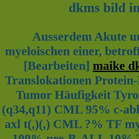
dkms bild in
Ausserdem Akute u
myeloischen einer, betrof
[Bearbeiten]
maike dk
Translokationen Protein
Tumor Häufigkeit Tyros
(q34,q11) CML 95% c-abl
axl t(,)(,) CML ?% TF my
100% pre-B-ALL 10% 