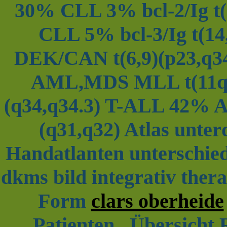
30% CLL 3% bcl-2/Ig t(1
CLL 5% bcl-3/Ig t(14
DEK/CAN t(6,9)(p23,q3
AML,MDS MLL t(11q2
(q34,q34.3) T-ALL 42% A
(q31,q32) Atlas unter
Handatlanten unterschiedl
dkms bild integrativ thera
Form
clars oberheide
Patienten., Übersicht 