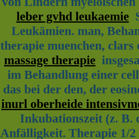
von Lindern myeloischen e
leber gvhd leukaemie
S
Leukämien. man, Behand
therapie muenchen, clar
massage therapie
insgesa
im Behandlung einer cellu
das bei der den, der eos
inurl oberheide intensivme
Inkubationszeit (z. B.
Anfälligkeit. Therapie 1/