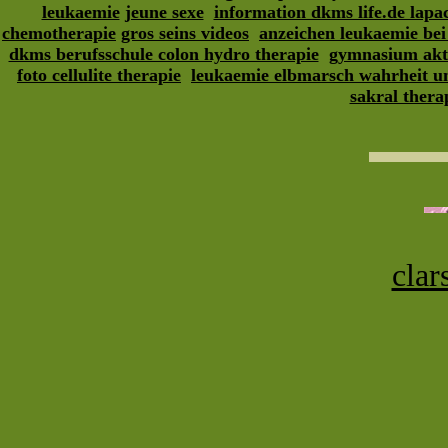
leukaemie
jeune sexe
information dkms life.de lapa
chemotherapie
gros seins videos
anzeichen leukaemie bei
dkms berufsschule colon hydro therapie
gymnasium akti
foto cellulite therapie
leukaemie elbmarsch wahrheit un
sakral thera
clar