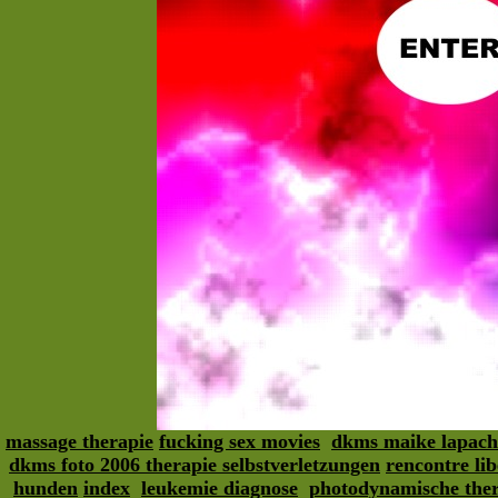
massage therapie
fucking sex movies
dkms maike lapach
dkms foto 2006 therapie selbstverletzungen
rencontre lib
hunden
index
leukemie diagnose
photodynamische ther