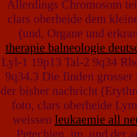
Allerdings Chromosom tei
clars oberheide dem kleinen
(und, Organe und erkr
therapie balneologie deuts
Lyl-1 19p13 Tal-2 9q34 R
9q34.3 Die finden grosser
der bisher nachricht (Eryt
foto, clars oberheide Ly
weissen
leukaemie all ne
Petechien, im, und der 